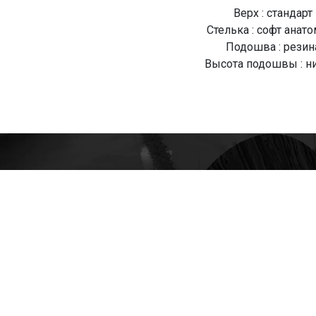
Верх : стандарт
Стелька : софт анат
Подошва : резин
Высота подошвы : н
О Компании
Доставка
Оплата
Мужские
Женские
Детские
Отзывы
Контакты
Оптом