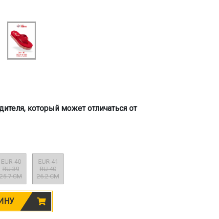
дителя, который может отличаться от
EUR 40
EUR 41
RU 39
RU 40
25.7 CM
26.2 CM
ИНУ