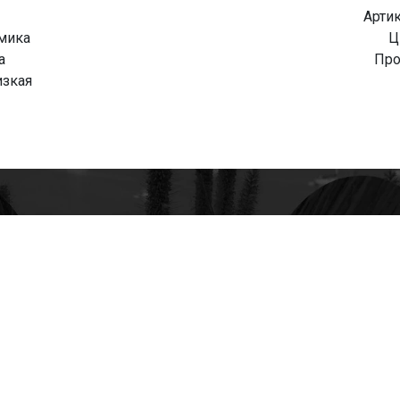
Арти
омика
Ц
а
Про
изкая
tapk
mania