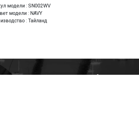
кул модели : SN002WV
вет модели : NAVY
изводство : Тайланд
+7(985)522-93-92 СЕРГЕЙ
+7(916)801-68-04 СЕРГЕЙ
+7(915)305-66-02 ДИНА
shop@tapkomania.ru
Бережковская наб., 12Ас2
(посещение только по договоренности)