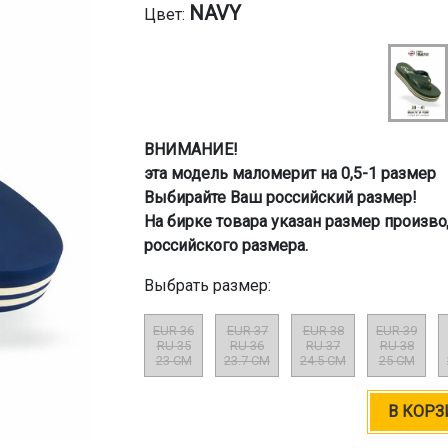
NAVY
Цвет:
ВНИМАНИЕ!
эта модель маломерит на 0,5-1 размер
Выбирайте Ваш российский размер!
На бирке товара указан размер произво
российского размера.
Выбрать размер:
EUR 36
EUR 37
EUR 38
EUR 39
RU 35
RU 36
RU 37
RU 38
23 CM
23.7 CM
24.5 CM
25 CM
В КОРЗ