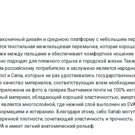
аконичный дизайн и среднюю платформу с небольшим переп
тся текстильная межпальцевая перемычка, которая хорош
кожи между пальцами и обеспечивает комфортное ношение
но подходят для пляжного отдыха и городской жизни. Так
а российскому потребителю и заслужено является народны
bol и Cania, которые не раз удостаивались государственны
ое качество материалов, соответствующих всем необходи
 приложена на фото в галерее.Вьетнамки почти на 100% из
ый материал, обладающий хорошей эластичностью, амортиз
является многослойной, где нижний слой выполнен из EV
формациям и истиранию. Благодаря этому, сабо Sahab могут
енной плотности, сочетающий эластичность и прочность. 
A и имеет легкий анатомический рельеф.