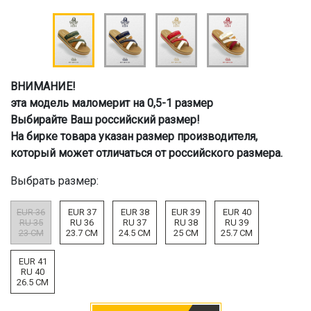
ВНИМАНИЕ!
эта модель маломерит на 0,5-1 размер
Выбирайте Ваш российский размер!
На бирке товара указан размер производителя,
который может отличаться от российского размера.
Выбрать размер:
EUR 36
EUR 37
EUR 38
EUR 39
EUR 40
RU 35
RU 36
RU 37
RU 38
RU 39
23 CM
23.7 CM
24.5 CM
25 CM
25.7 CM
EUR 41
RU 40
26.5 CM