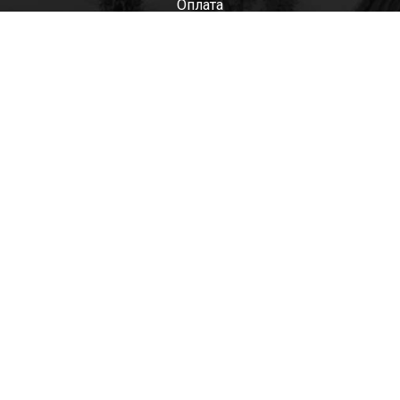
Оплата
Мужские
Женские
Детские
Отзывы
Контакты
Оптом
+7(985)522-93-92 СЕРГЕЙ
+7(916)801-68-04 СЕРГЕЙ
+7(915)305-66-02 ДИНА
shop@tapkomania.ru
Бережковская наб., 12Ас2
(посещение только по договоренности)
tapk
mania