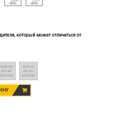
дителя, который может отличаться от
EUR 40
EUR 41
RU 40
RU 41
25.6 CM
26.3 CM
ИНУ