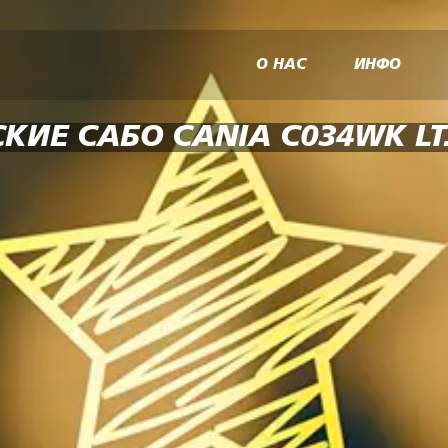
О НАС
ИНФО
КИЕ САБО CANIA C034WK LT