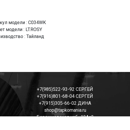
кул модели : C034WK
ет модели : LT.ROSY
изводство : Тайланд
+7(985)522-93-92 СЕРГЕЙ
+7(916)801-68-04 СЕРГЕЙ
+7(915)305-66-02 ДИНА
shop@tapkomania.ru
Бережковская наб., 12Ас2
(посещение только по договоренности)