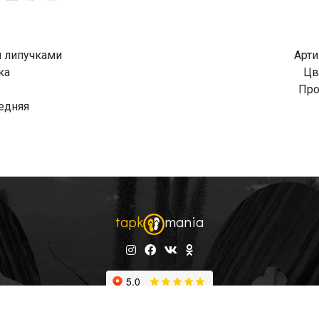
я липучками
Арти
ка
Цв
Про
едняя
tapk
mania