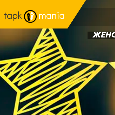
tapk
mania
ЖЕНС