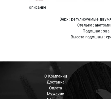
описание
Верх : регулируемые двум
Стелька : анатоми
Подошва : эва
Высота подошвы : ср
О Компании
Доставка
Оплата
Мужские
Женские
Детские