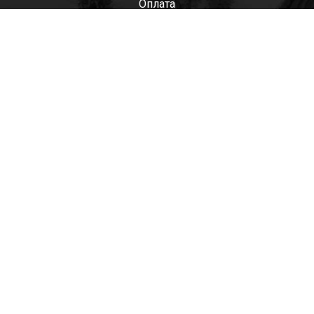
Оплата
Мужские
Женские
Детские
Отзывы
Контакты
Оптом
+7(985)522-93-92 СЕРГЕЙ
+7(916)801-68-04 СЕРГЕЙ
+7(915)305-66-02 ДИНА
shop@tapkomania.ru
Бережковская наб., 12Ас2
(посещение только по договоренности)
tapk
mania