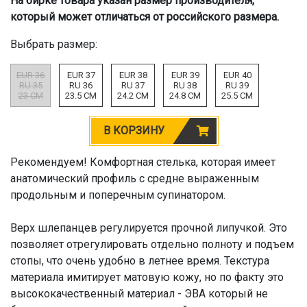
На бирке товара указан размер производителя,
который может отличаться от российского размера.
Выбрать размер:
EUR 36
EUR 37
EUR 38
EUR 39
EUR 40
RU 35
RU 36
RU 37
RU 38
RU 39
23 CM
23.5 CM
24.2 CM
24.8 CM
25.5 CM
В КОРЗИНУ
Рекомендуем! Комфортная стелька, которая имеет
анатомический профиль с средне выраженным
продольным и поперечным супинатором.
Верх шлепанцев регулируется прочной липучкой. Это
позволяет отрегулировать отдельно полноту и подъем
стопы, что очень удобно в летнее время. Текстура
материала имитирует матовую кожу, но по факту это
высококачественный материал - ЭВА который не