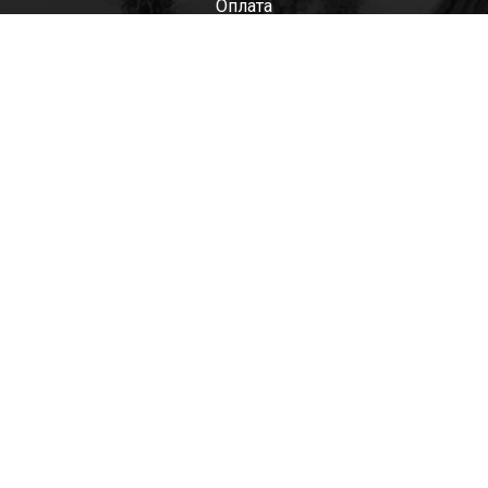
Оплата
Мужские
Женские
Детские
Отзывы
Контакты
Оптом
+7(985)522-93-92 СЕРГЕЙ
+7(916)801-68-04 СЕРГЕЙ
+7(915)305-66-02 ДИНА
shop@tapkomania.ru
Бережковская наб., 12Ас2
(посещение только по договоренности)
tapk
mania