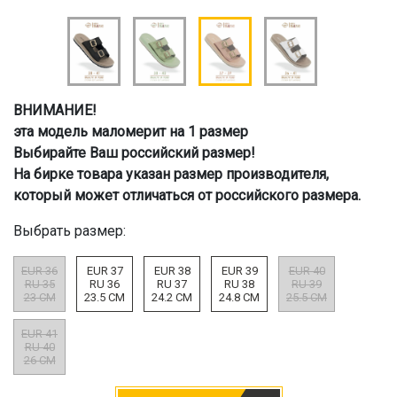
ВНИМАНИЕ!
эта модель маломерит на 1 размер
Выбирайте Ваш российский размер!
На бирке товара указан размер производителя,
который может отличаться от российского размера.
Выбрать размер:
EUR 36
EUR 37
EUR 38
EUR 39
EUR 40
RU 35
RU 36
RU 37
RU 38
RU 39
23 CM
23.5 CM
24.2 CM
24.8 CM
25.5 CM
EUR 41
RU 40
26 CM