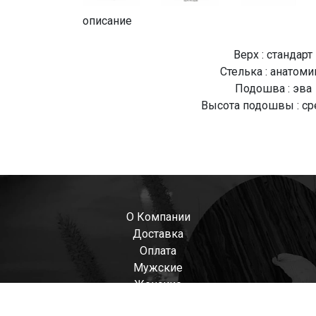
описание
Верх : стандарт
Стелька : анатоми
Подошва : эва
Высота подошвы : ср
О Компании
Доставка
Оплата
Мужские
Женские
Детские