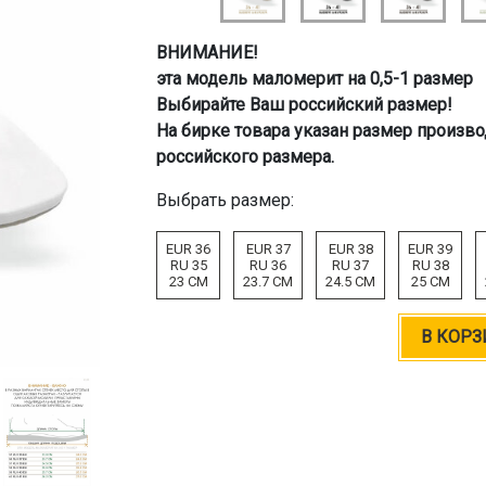
ВНИМАНИЕ!
эта модель маломерит на 0,5-1 размер
Выбирайте Ваш российский размер!
На бирке товара указан размер произво
российского размера.
Выбрать размер:
EUR 36
EUR 37
EUR 38
EUR 39
RU 35
RU 36
RU 37
RU 38
23 CM
23.7 CM
24.5 CM
25 CM
В КОРЗ