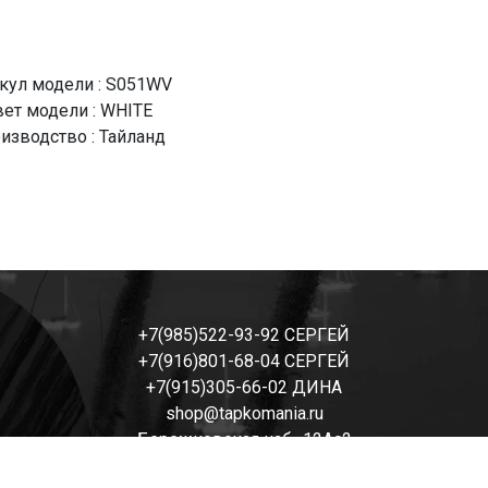
кул модели : S051WV
ет модели : WHITE
изводство : Тайланд
+7(985)522-93-92 СЕРГЕЙ
+7(916)801-68-04 СЕРГЕЙ
+7(915)305-66-02 ДИНА
shop@tapkomania.ru
Бережковская наб., 12Ас2
(посещение только по договоренности)