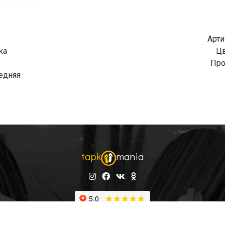
Арти
ка
Цв
Про
едняя
tapk
mania