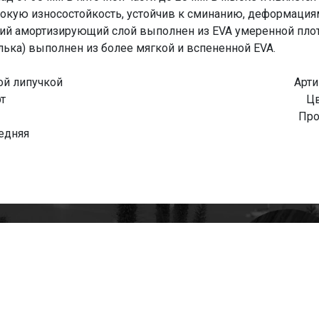
кую износостойкость, устойчив к сминанию, деформациям 
ний амортизирующий слой выполнен из EVA умеренной плот
лька) выполнен из более мягкой и вспененной EVA.
ой липучкой
Арти
т
Цв
Про
едняя
tapk
mania