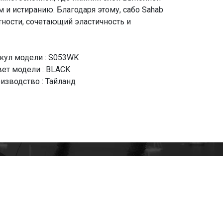
и истиранию. Благодаря этому, сабо Sahab
ности, сочетающий эластичность и
кул модели : S053WK
ет модели : BLACK
изводство : Тайланд
+7(985)522-93-92 СЕРГЕЙ
+7(916)801-68-04 СЕРГЕЙ
+7(915)305-66-02 ДИНА
shop@tapkomania.ru
Бережковская наб., 12Ас2