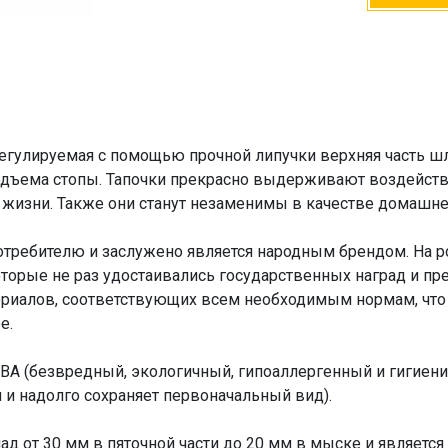
гулируемая с помощью прочной липучки верхняя часть ш
дъема стопы. Тапочки прекрасно выдерживают воздейств
 жизни. Также они станут незаменимы в качестве домашне
требителю и заслужено является народным брендом. На ро
которые не раз удостаивались государственных наград и пр
ериалов, соответствующих всем необходимым нормам, что
е.
ВА (безвредный, экологичный, гипоаллергенный и гигие
я и надолго сохраняет первоначальный вид).
 от 30 мм в пяточной части до 20 мм в мыске и является