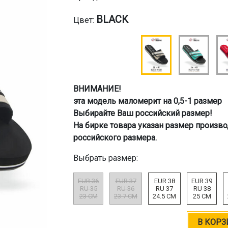
BLACK
Цвет:
ВНИМАНИЕ!
эта модель маломерит на 0,5-1 размер
Выбирайте Ваш российский размер!
На бирке товара указан размер произво
российского размера.
Выбрать размер:
EUR 36
EUR 37
EUR 38
EUR 39
RU 35
RU 36
RU 37
RU 38
23 CM
23.7 CM
24.5 CM
25 CM
В КОРЗ