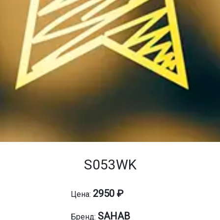
S053WK
2950 ₽
Цена:
SAHAB
Бренд: