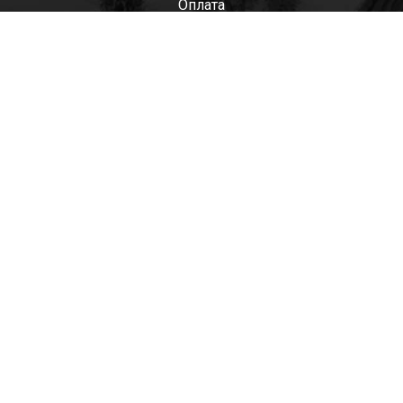
Оплата
Мужские
Женские
Детские
Отзывы
Контакты
Оптом
+7(985)522-93-92 СЕРГЕЙ
+7(916)801-68-04 СЕРГЕЙ
+7(915)305-66-02 ДИНА
shop@tapkomania.ru
Бережковская наб., 12Ас2
(посещение только по договоренности)
tapk
mania