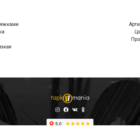
ряжками
Арти
ка
Цв
Про
изкая
tapk
mania