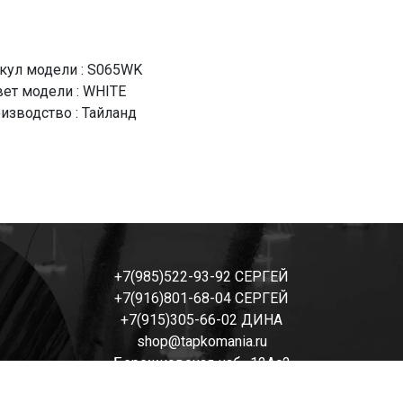
кул модели : S065WK
ет модели : WHITE
изводство : Тайланд
+7(985)522-93-92 СЕРГЕЙ
+7(916)801-68-04 СЕРГЕЙ
+7(915)305-66-02 ДИНА
shop@tapkomania.ru
Бережковская наб., 12Ас2
(посещение только по договоренности)