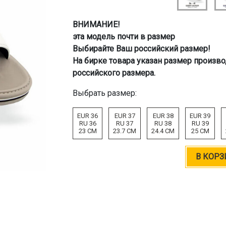
ВНИМАНИЕ!
эта модель почти в размер
Выбирайте Ваш российский размер!
На бирке товара указан размер произво
российского размера.
Выбрать размер:
EUR 36
EUR 37
EUR 38
EUR 39
RU 36
RU 37
RU 38
RU 39
23 CM
23.7 CM
24.4 CM
25 CM
В КОРЗ