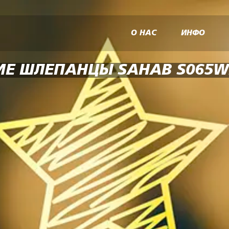
О НАС
ИНФО
Е ШЛЕПАНЦЫ SAHAB S065W