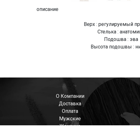
описание
Верх : регулируемый п
Стелька : анатоми
Подошва : эва
Высота подошвы : н
О Компании
Доставка
Оплата
Мужские
Женские
Детские