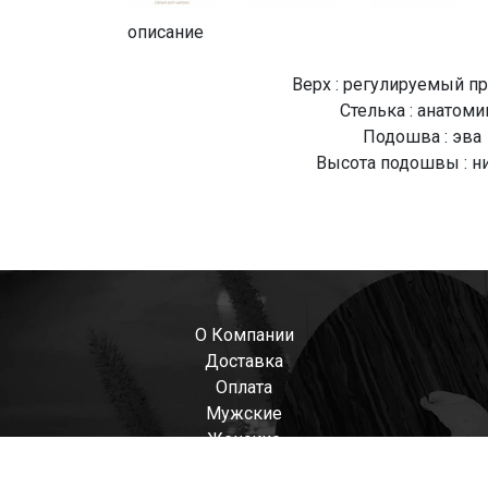
описание
Верх : регулируемый п
Стелька : анатоми
Подошва : эва
Высота подошвы : н
О Компании
Доставка
Оплата
Мужские
Женские
Детские