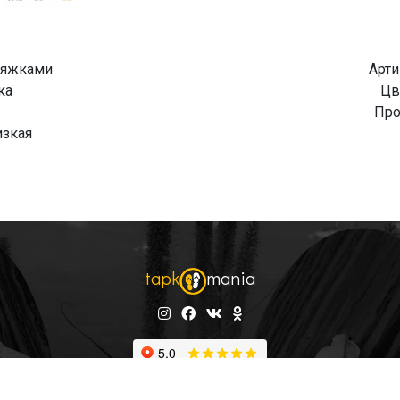
ряжками
Арти
ка
Цв
Про
изкая
tapk
mania