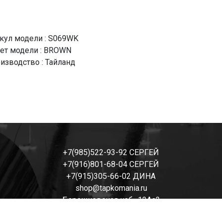
кул модели : S069WK
ет модели : BROWN
изводство : Тайланд
+7(985)522-93-92 СЕРГЕЙ
+7(916)801-68-04 СЕРГЕЙ
+7(915)305-66-02 ДИНА
shop@tapkomania.ru
Бережковская наб., 12Ас2
(посещение только по договоренности)