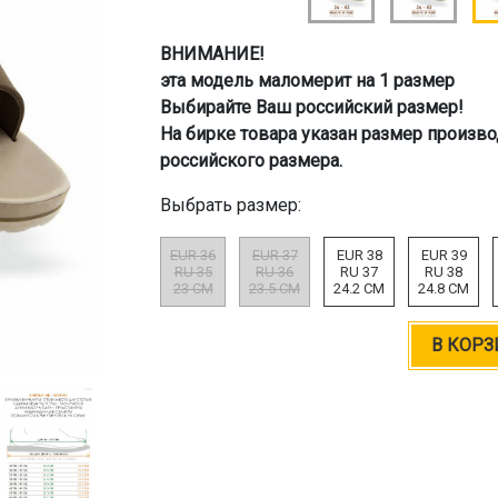
ВНИМАНИЕ!
эта модель маломерит на 1 размер
Выбирайте Ваш российский размер!
На бирке товара указан размер произво
российского размера.
Выбрать размер:
EUR 36
EUR 37
EUR 38
EUR 39
RU 35
RU 36
RU 37
RU 38
23 CM
23.5 CM
24.2 CM
24.8 CM
В КОРЗ