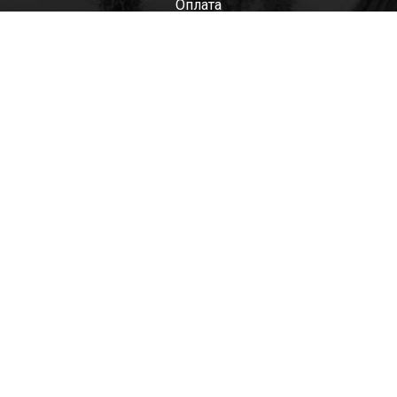
Оплата
Мужские
Женские
Детские
Отзывы
Контакты
Оптом
+7(985)522-93-92 СЕРГЕЙ
+7(916)801-68-04 СЕРГЕЙ
+7(915)305-66-02 ДИНА
shop@tapkomania.ru
Бережковская наб., 12Ас2
(посещение только по договоренности)
tapk
mania