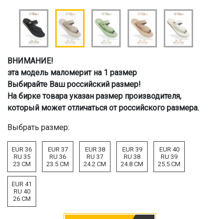
ВНИМАНИЕ!
эта модель маломерит на 1 размер
Выбирайте Ваш российский размер!
На бирке товара указан размер производителя,
который может отличаться от российского размера.
Выбрать размер:
EUR 36
EUR 37
EUR 38
EUR 39
EUR 40
RU 35
RU 36
RU 37
RU 38
RU 39
23 CM
23.5 CM
24.2 CM
24.8 CM
25.5 CM
EUR 41
RU 40
26 CM