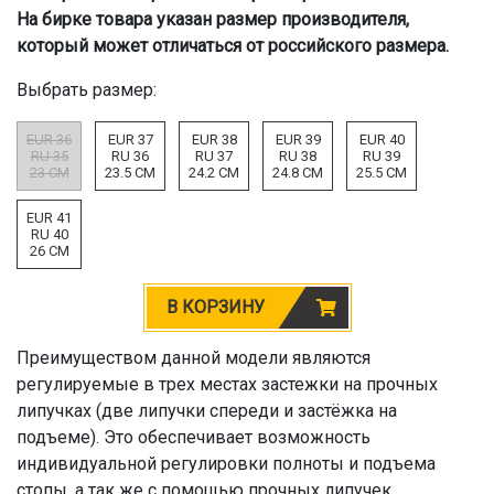
На бирке товара указан размер производителя,
который может отличаться от российского размера.
Выбрать размер:
EUR 36
EUR 37
EUR 38
EUR 39
EUR 40
RU 35
RU 36
RU 37
RU 38
RU 39
23 CM
23.5 CM
24.2 CM
24.8 CM
25.5 CM
EUR 41
RU 40
26 CM
В КОРЗИНУ
Преимуществом данной модели являются
регулируемые в трех местах застежки на прочных
липучках (две липучки спереди и застёжка на
подъеме). Это обеспечивает возможность
индивидуальной регулировки полноты и подъема
стопы, а так же с помощью прочных липучек