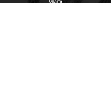
Оплата
Мужские
Женские
Детские
Отзывы
Контакты
Оптом
+7(985)522-93-92 СЕРГЕЙ
+7(916)801-68-04 СЕРГЕЙ
+7(915)305-66-02 ДИНА
shop@tapkomania.ru
Бережковская наб., 12Ас2
(посещение только по договоренности)
tapk
mania