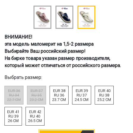
ВНИМАНИЕ!
эта модель маломерит на 1,5-2 размера
Выбирайте Ваш российский размер!
На бирке товара указан размер производителя,
который может отличаться от российского размера.
Выбрать размер:
EUR 36
EUR 37
EUR 38
EUR 39
EUR 40
RU 34
RU 35
RU 36
RU 37
RU 38
22.7 CM
23.2 CM
23.7 CM
24.5 CM
25.2 CM
EUR 41
EUR 42
RU 39
RU 40
26 CM
26.5 CM