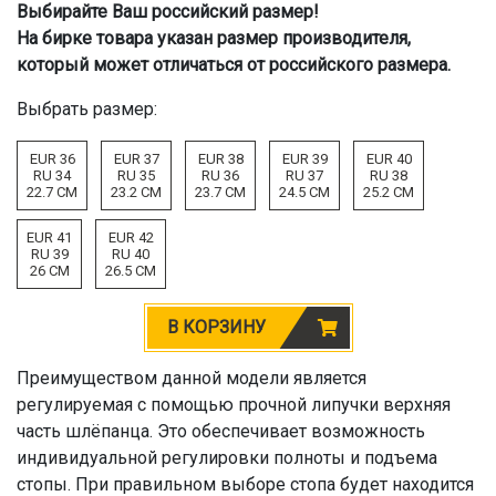
Выбирайте Ваш российский размер!
На бирке товара указан размер производителя,
который может отличаться от российского размера.
Выбрать размер:
EUR 36
EUR 37
EUR 38
EUR 39
EUR 40
RU 34
RU 35
RU 36
RU 37
RU 38
22.7 CM
23.2 CM
23.7 CM
24.5 CM
25.2 CM
EUR 41
EUR 42
RU 39
RU 40
26 CM
26.5 CM
В КОРЗИНУ
Преимуществом данной модели является
регулируемая с помощью прочной липучки верхняя
часть шлёпанца. Это обеспечивает возможность
индивидуальной регулировки полноты и подъема
стопы. При правильном выборе стопа будет находится