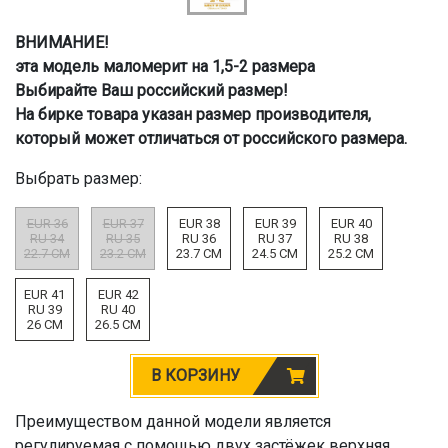
ВНИМАНИЕ!
эта модель маломерит на 1,5-2 размера
Выбирайте Ваш российский размер!
На бирке товара указан размер производителя,
который может отличаться от российского размера.
Выбрать размер:
EUR 36
EUR 37
EUR 38
EUR 39
EUR 40
RU 34
RU 35
RU 36
RU 37
RU 38
22.7 CM
23.2 CM
23.7 CM
24.5 CM
25.2 CM
EUR 41
EUR 42
RU 39
RU 40
26 CM
26.5 CM
В КОРЗИНУ
Преимуществом данной модели является
регулируемая с помощью двух застёжек верхняя