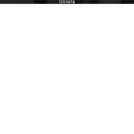
Оплата
Мужские
Женские
Детские
Отзывы
Контакты
Оптом
+7(985)522-93-92 СЕРГЕЙ
+7(916)801-68-04 СЕРГЕЙ
+7(915)305-66-02 ДИНА
shop@tapkomania.ru
Бережковская наб., 12Ас2
(посещение только по договоренности)
tapk
mania