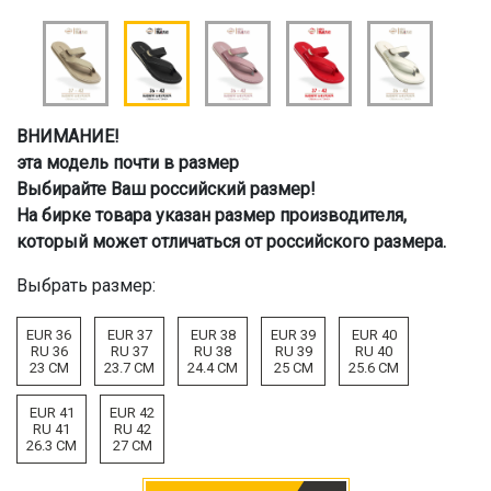
ВНИМАНИЕ!
эта модель почти в размер
Выбирайте Ваш российский размер!
На бирке товара указан размер производителя,
который может отличаться от российского размера.
Выбрать размер:
EUR 36
EUR 37
EUR 38
EUR 39
EUR 40
RU 36
RU 37
RU 38
RU 39
RU 40
23 CM
23.7 CM
24.4 CM
25 CM
25.6 CM
EUR 41
EUR 42
RU 41
RU 42
26.3 CM
27 CM