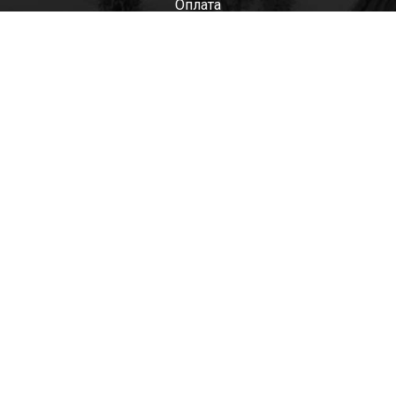
Оплата
Мужские
Женские
Детские
Отзывы
Контакты
Оптом
+7(985)522-93-92 СЕРГЕЙ
+7(916)801-68-04 СЕРГЕЙ
+7(915)305-66-02 ДИНА
shop@tapkomania.ru
Бережковская наб., 12Ас2
(посещение только по договоренности)
tapk
mania