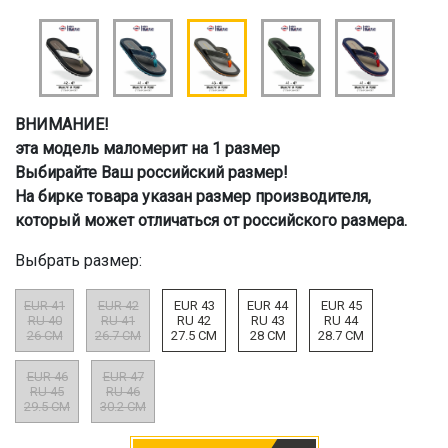
ВНИМАНИЕ!
эта модель маломерит на 1 размер
Выбирайте Ваш российский размер!
На бирке товара указан размер производителя,
который может отличаться от российского размера.
Выбрать размер:
EUR 41
EUR 42
EUR 43
EUR 44
EUR 45
RU 40
RU 41
RU 42
RU 43
RU 44
26 CM
26.7 CM
27.5 CM
28 CM
28.7 CM
EUR 46
EUR 47
RU 45
RU 46
29.5 CM
30.2 CM