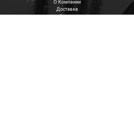
О Компании
Доставка
Оплата
Мужские
Женские
Детские
Отзывы
Контакты
Оптом
+7(985)522-93-92 СЕРГЕЙ
+7(916)801-68-04 СЕРГЕЙ
+7(915)305-66-02 ДИНА
shop@tapkomania.ru
Бережковская наб., 12Ас2
(посещение только по договоренности)
tapk
mania