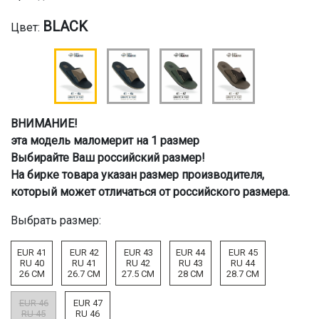
BLACK
Цвет:
ВНИМАНИЕ!
эта модель маломерит на 1 размер
Выбирайте Ваш российский размер!
На бирке товара указан размер производителя,
который может отличаться от российского размера.
Выбрать размер:
EUR 41
EUR 42
EUR 43
EUR 44
EUR 45
RU 40
RU 41
RU 42
RU 43
RU 44
26 CM
26.7 CM
27.5 CM
28 CM
28.7 CM
EUR 46
EUR 47
RU 45
RU 46