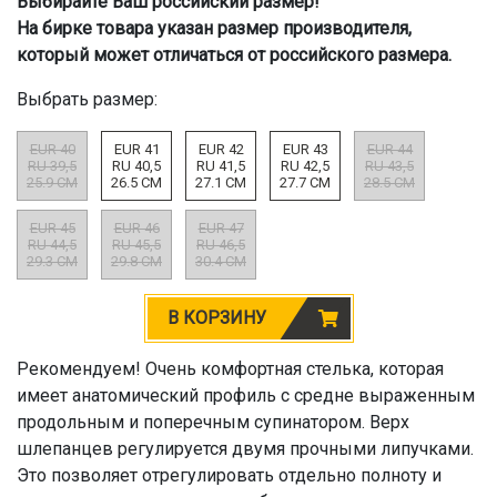
Выбирайте Ваш российский размер!
На бирке товара указан размер производителя,
который может отличаться от российского размера.
Выбрать размер:
EUR 40
EUR 41
EUR 42
EUR 43
EUR 44
RU 39,5
RU 40,5
RU 41,5
RU 42,5
RU 43,5
25.9 CM
26.5 CM
27.1 CM
27.7 CM
28.5 CM
EUR 45
EUR 46
EUR 47
RU 44,5
RU 45,5
RU 46,5
29.3 CM
29.8 CM
30.4 CM
В КОРЗИНУ
Рекомендуем! Очень комфортная стелька, которая
имеет анатомический профиль с средне выраженным
продольным и поперечным супинатором. Верх
шлепанцев регулируется двумя прочными липучками.
Это позволяет отрегулировать отдельно полноту и