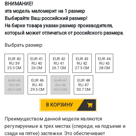
ВНИМАНИЕ!
эта модель маломерит на 1 размер
Выбирайте Ваш российский размер!
На бирке товара указан размер производителя,
который может отличаться от российского размера.
Выбрать размер:
EUR 40
EUR 41
EUR 42
EUR 43
EUR 44
RU 39
RU 40
RU 41
RU 42
RU 43
25.5 CM
26 CM
26.7 CM
27.5 CM
28 CM
EUR 45
EUR 46
EUR 47
EUR 48
RU 44
RU 45
RU 46
RU 47
28.7 CM
29.5 CM
30.2 CM
30.7 CM
В КОРЗИНУ
Преимуществом данной модели являются
регулируемые в трех местах (спереди, на подъеме и
сзади на пятке) застежки. Это обеспечивает