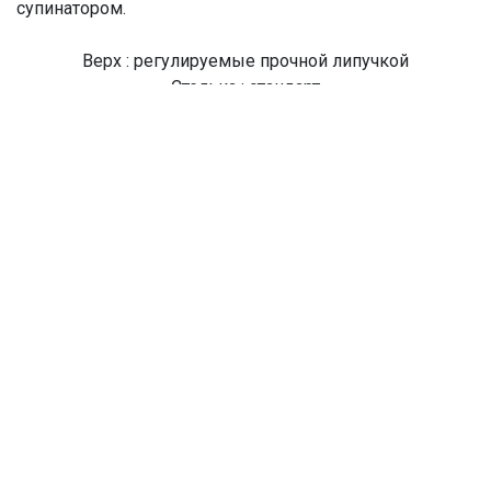
супинатором.
Верх : регулируемые прочной липучкой
Стелька : стандарт
Подошва : эва
Высота подошвы : средняя
Артикул модели : S580MS
Цвет модели : BLACK
Производство : Тайланд
О Компании
Доставка
Оплата
Мужские