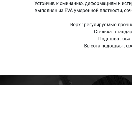
Устойчив к сминанию, деформациям и исти
выполнен из EVA умеренной плотности, соче
Верх : регулируемые прочн
Стелька : стандар
Подошва : эва
Высота подошвы : ср
О Компании
Доставка
Оплата
Мужские
Женские
Детские