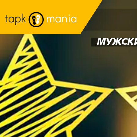
tapk
mania
МУЖСКИ