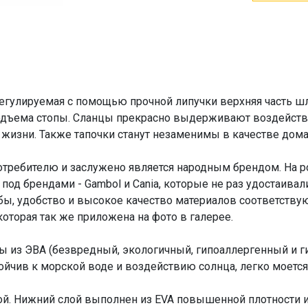
гулируемая с помощью прочной липучки верхняя часть ш
одъема стопы. Сланцы прекрасно выдерживают воздействи
 жизни. Также тапочки станут незаменимы в качестве дом
требителю и заслужено является народным брендом. На ро
под брендами - Gambol и Cania, которые не раз удостаива
ужбы, удобство и высокое качество материалов соответст
оторая так же приложена на фото в галерее.
ы из ЭВА (безвредный, экологичный, гипоаллергенный и 
ойчив к морской воде и воздействию солнца, легко моется
й. Нижний слой выполнен из EVA повышенной плотности и