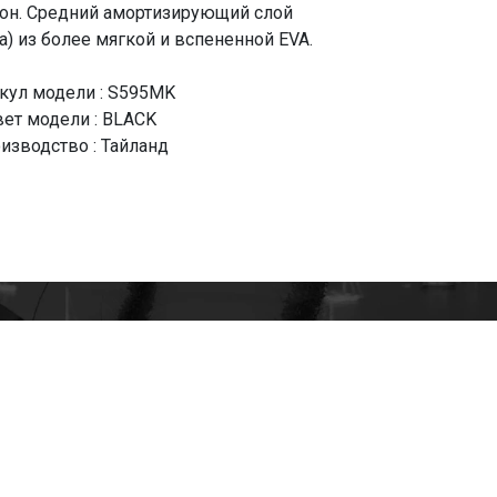
зон. Средний амортизирующий слой
а) из более мягкой и вспененной EVA.
кул модели : S595MK
ет модели : BLACK
изводство : Тайланд
+7(985)522-93-92 СЕРГЕЙ
+7(916)801-68-04 СЕРГЕЙ
+7(915)305-66-02 ДИНА
shop@tapkomania.ru
Бережковская наб., 12Ас2
(посещение только по договоренности)