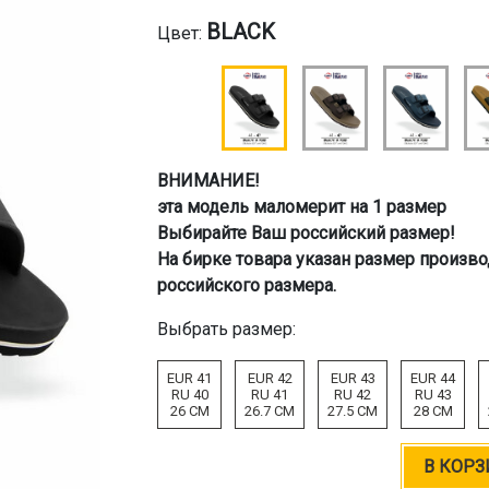
BLACK
Цвет:
ВНИМАНИЕ!
эта модель маломерит на 1 размер
Выбирайте Ваш российский размер!
На бирке товара указан размер произво
российского размера.
Выбрать размер:
EUR 41
EUR 42
EUR 43
EUR 44
RU 40
RU 41
RU 42
RU 43
26 CM
26.7 CM
27.5 CM
28 CM
В КОРЗ