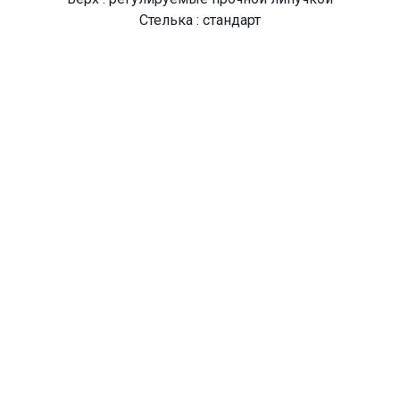
Стелька : стандарт
Подошва : эва
Высота подошвы : средняя
Артикул модели : S596MK
Цвет модели : BLACK-STONE
Производство : Тайланд
О Компании
Доставка
Оплата
Мужские
Женские
Детские
Отзывы