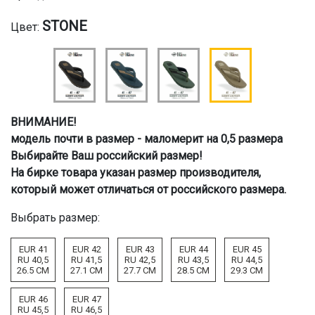
STONE
Цвет:
ВНИМАНИЕ!
модель почти в размер - маломерит на 0,5 размера
Выбирайте Ваш российский размер!
На бирке товара указан размер производителя,
который может отличаться от российского размера.
Выбрать размер:
EUR 41
EUR 42
EUR 43
EUR 44
EUR 45
RU 40,5
RU 41,5
RU 42,5
RU 43,5
RU 44,5
26.5 CM
27.1 CM
27.7 CM
28.5 CM
29.3 CM
EUR 46
EUR 47
RU 45,5
RU 46,5