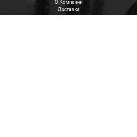
О Компании
Доставка
Оплата
Мужские
Женские
Детские
Отзывы
Контакты
Оптом
+7(985)522-93-92 СЕРГЕЙ
+7(916)801-68-04 СЕРГЕЙ
+7(915)305-66-02 ДИНА
shop@tapkomania.ru
Бережковская наб., 12Ас2
(посещение только по договоренности)
tapk
mania