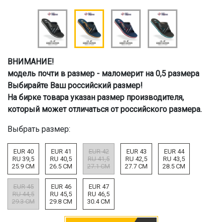
ВНИМАНИЕ!
модель почти в размер - маломерит на 0,5 размера
Выбирайте Ваш российский размер!
На бирке товара указан размер производителя,
который может отличаться от российского размера.
Выбрать размер:
EUR 40
EUR 41
EUR 42
EUR 43
EUR 44
RU 39,5
RU 40,5
RU 41,5
RU 42,5
RU 43,5
25.9 CM
26.5 CM
27.1 CM
27.7 CM
28.5 CM
EUR 45
EUR 46
EUR 47
RU 44,5
RU 45,5
RU 46,5
29.3 CM
29.8 CM
30.4 CM