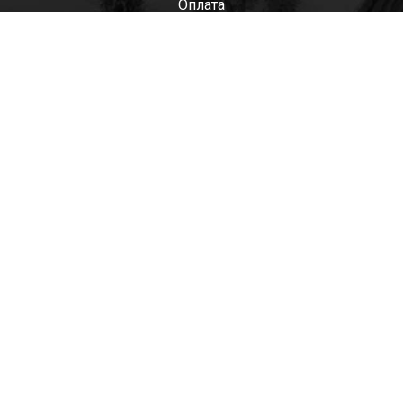
Оплата
Мужские
Женские
Детские
Отзывы
Контакты
Оптом
+7(985)522-93-92 СЕРГЕЙ
+7(916)801-68-04 СЕРГЕЙ
+7(915)305-66-02 ДИНА
shop@tapkomania.ru
Бережковская наб., 12Ас2
(посещение только по договоренности)
tapk
mania