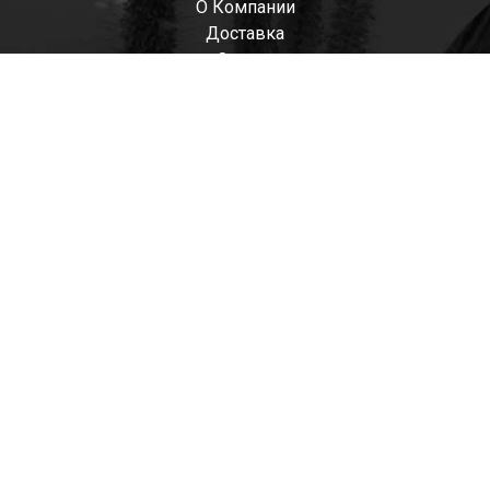
О Компании
Доставка
Оплата
Мужские
Женские
Детские
Отзывы
Контакты
Оптом
+7(985)522-93-92 СЕРГЕЙ
+7(916)801-68-04 СЕРГЕЙ
+7(915)305-66-02 ДИНА
shop@tapkomania.ru
Бережковская наб., 12Ас2
(посещение только по договоренности)
tapk
mania