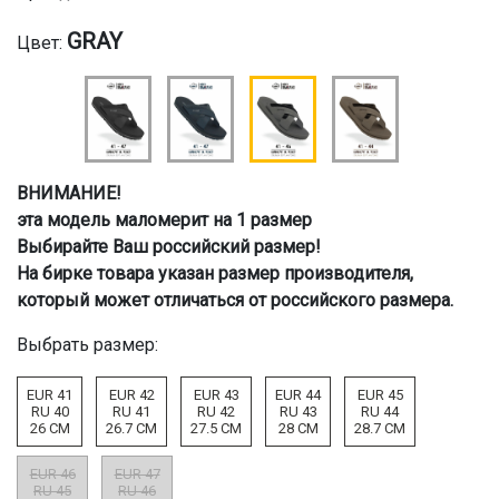
GRAY
Цвет:
ВНИМАНИЕ!
эта модель маломерит на 1 размер
Выбирайте Ваш российский размер!
На бирке товара указан размер производителя,
который может отличаться от российского размера.
Выбрать размер:
EUR 41
EUR 42
EUR 43
EUR 44
EUR 45
RU 40
RU 41
RU 42
RU 43
RU 44
26 CM
26.7 CM
27.5 CM
28 CM
28.7 CM
EUR 46
EUR 47
RU 45
RU 46