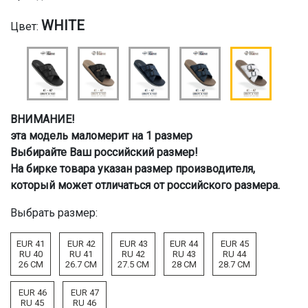
WHITE
Цвет:
ВНИМАНИЕ!
эта модель маломерит на 1 размер
Выбирайте Ваш российский размер!
На бирке товара указан размер производителя,
который может отличаться от российского размера.
Выбрать размер:
EUR 41
EUR 42
EUR 43
EUR 44
EUR 45
RU 40
RU 41
RU 42
RU 43
RU 44
26 CM
26.7 CM
27.5 CM
28 CM
28.7 CM
EUR 46
EUR 47
RU 45
RU 46