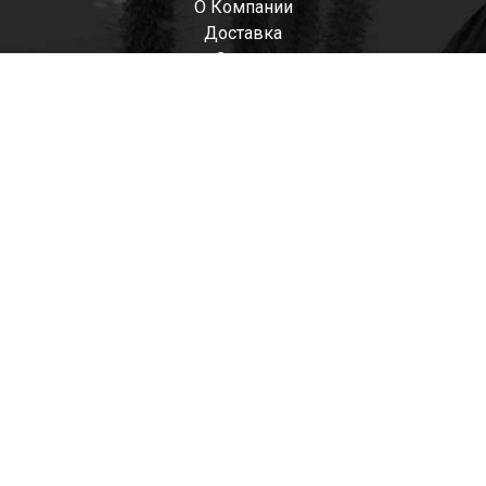
О Компании
Доставка
Оплата
Мужские
Женские
Детские
Отзывы
Контакты
Оптом
+7(985)522-93-92 СЕРГЕЙ
+7(916)801-68-04 СЕРГЕЙ
+7(915)305-66-02 ДИНА
shop@tapkomania.ru
Бережковская наб., 12Ас2
(посещение только по договоренности)
tapk
mania