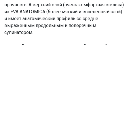
прочность. А верхний слой (очень комфортная стелька)
из EVA ANATOMICA (более мягкий и вспененный слой)
и имеет анатомический профиль со средне
выраженным продольным и поперечным
супинатором.
Верх : регулируемые прочной липучкой
Стелька : анатомика
Подошва : эва
Высота подошвы : средняя
Артикул модели : SN085WS
Цвет модели : RED
Производство : Тайланд