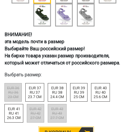
ВНИМАНИЕ!
эта модель почти в размер
Выбирайте Ваш российский размер!
На бирке товара указан размер производителя,
который может отличаться от российского размера.
Выбрать размер:
EUR 36
EUR 37
EUR 38
EUR 39
EUR 40
RU 36
RU 37
RU 38
RU 39
RU 40
23 CM
23.7 CM
24.4 CM
25 CM
25.6 CM
EUR 41
EUR 42
EUR 43
RU 41
RU 42
RU 43
26.3 CM
27 CM
27.7 CM