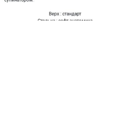
Верх : стандарт
Стелька : софт анатомика
Подошва : резина
Высота подошвы : низкая
Артикул модели : S050WV
Цвет модели : LT.GRAY
Производство : Тайланд
О Компании
Доставка
Оплата
Мужские
Женские