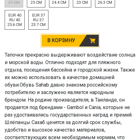
27 CM
25 CM
24.4 CM
23 CM
26.3 CM
EUR 40
EUR 37
RU 40
RU 37
25.6 CM
23.7 CM
В КОРЗИНУ
Тапочки прекрасно выдерживают воздействие солнца
и морской воды. Отлично подходят для пляжного
отдыха, посещения бассейна и городской жизни. Также
их можно использовать в качестве домашней
обуви.Обувь Sahab давно знакома российскому
потребителю и заслужено является народным
брендом. На родине производителя, в Таиланде, он
продается под брендами - Gambol и Cania, которые не
раз удостаивались государственных наград и премий.
Шлёпанцы Сахаб ценятся за долгий срок службы,
удобство и высокое качество материалов,
соответствующих всем необходимым нормам, что