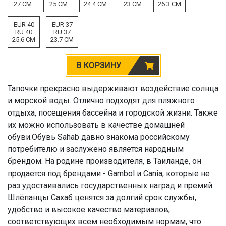
27 CM
25 CM
24.4 CM
23 CM
26.3 CM
EUR 40
EUR 37
RU 40
RU 37
25.6 CM
23.7 CM
В КОРЗИНУ
Тапочки прекрасно выдерживают воздействие солнца
и морской воды. Отлично подходят для пляжного
отдыха, посещения бассейна и городской жизни. Также
их можно использовать в качестве домашней
обуви.Обувь Sahab давно знакома российскому
потребителю и заслужено является народным
брендом. На родине производителя, в Таиланде, он
продается под брендами - Gambol и Cania, которые не
раз удостаивались государственных наград и премий.
Шлёпанцы Сахаб ценятся за долгий срок службы,
удобство и высокое качество материалов,
соответствующих всем необходимым нормам, что