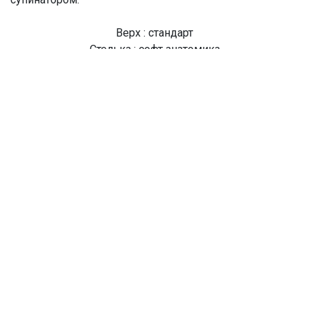
Верх : стандарт
Стелька : софт анатомика
Подошва : резина
Высота подошвы : низкая
Артикул модели : S050WV
Цвет модели : LT.ROSY
Производство : Тайланд
О Компании
Доставка
Оплата
Мужские
Женские