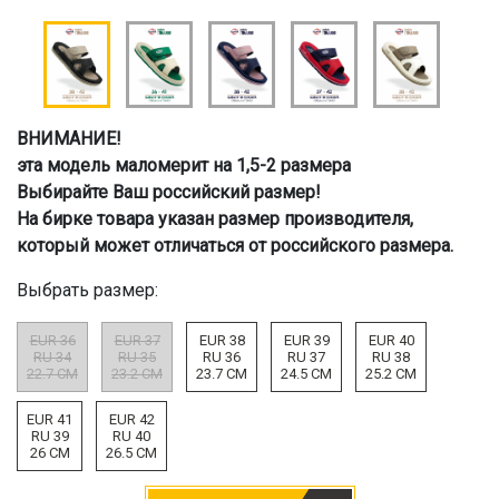
ВНИМАНИЕ!
эта модель маломерит на 1,5-2 размера
Выбирайте Ваш российский размер!
На бирке товара указан размер производителя,
который может отличаться от российского размера.
Выбрать размер:
EUR 36
EUR 37
EUR 38
EUR 39
EUR 40
RU 34
RU 35
RU 36
RU 37
RU 38
22.7 CM
23.2 CM
23.7 CM
24.5 CM
25.2 CM
EUR 41
EUR 42
RU 39
RU 40
26 CM
26.5 CM