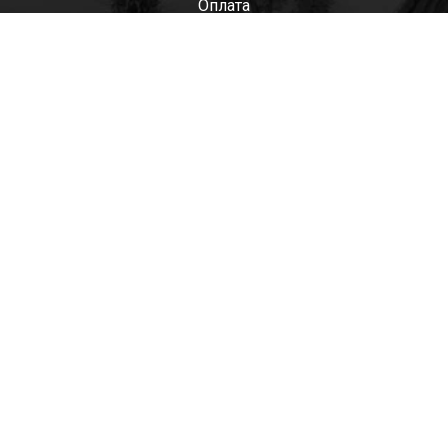
Оплата
Мужские
Женские
Детские
Отзывы
Контакты
Оптом
+7(985)522-93-92 СЕРГЕЙ
+7(916)801-68-04 СЕРГЕЙ
+7(915)305-66-02 ДИНА
shop@tapkomania.ru
Бережковская наб., 12Ас2
(посещение только по договоренности)
tapk
mania