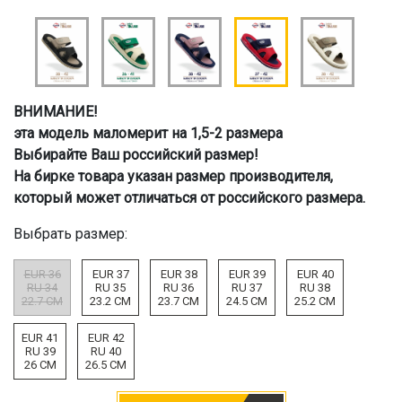
ВНИМАНИЕ!
эта модель маломерит на 1,5-2 размера
Выбирайте Ваш российский размер!
На бирке товара указан размер производителя,
который может отличаться от российского размера.
Выбрать размер:
EUR 36
EUR 37
EUR 38
EUR 39
EUR 40
RU 34
RU 35
RU 36
RU 37
RU 38
22.7 CM
23.2 CM
23.7 CM
24.5 CM
25.2 CM
EUR 41
EUR 42
RU 39
RU 40
26 CM
26.5 CM