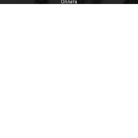
Оплата
Мужские
Женские
Детские
Отзывы
Контакты
Оптом
+7(985)522-93-92 СЕРГЕЙ
+7(916)801-68-04 СЕРГЕЙ
+7(915)305-66-02 ДИНА
shop@tapkomania.ru
Бережковская наб., 12Ас2
(посещение только по договоренности)
tapk
mania