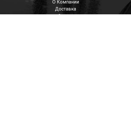
О Компании
Доставка
Оплата
Мужские
Женские
Детские
Отзывы
Контакты
Оптом
+7(985)522-93-92 СЕРГЕЙ
+7(916)801-68-04 СЕРГЕЙ
+7(915)305-66-02 ДИНА
shop@tapkomania.ru
Бережковская наб., 12Ас2
(посещение только по договоренности)
tapk
mania